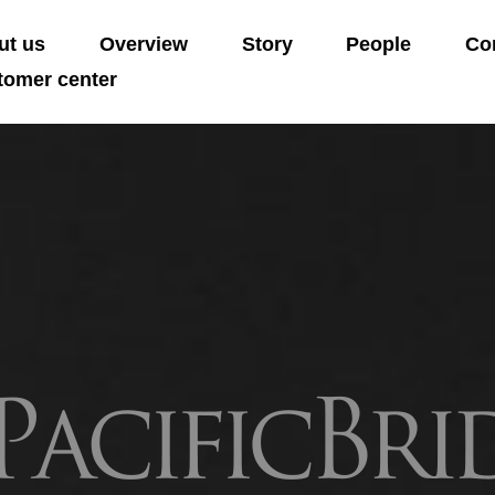
ut us
Overview
Story
People
Co
tomer center