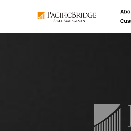
Abo
Cus